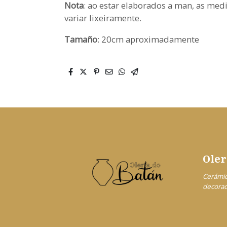
Nota
: ao estar elaborados a man, as med
variar lixeiramente.
Tamaño
: 20cm aproximadamente
Oler
Cerámic
decora