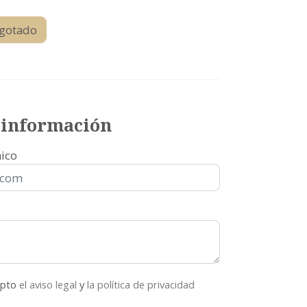
gotado
r información
nico
epto
el aviso legal
y
la política de privacidad