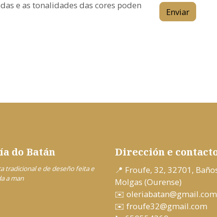
idas e as tonalidades das cores poden
Enviar
ía do Batán
Dirección e contact
a tradicional e de deseño feita e
📍 Froufe, 32, 32701, Baño
da a man
Molgas (Ourense)
✉️
oleriabatan@gmail.com
✉️
froufe32@gmail.com