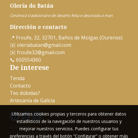
Olería do Batán
Cerámica tradicional e de deseño feita e decorada a man
Dirección e contacto
📍 Froufe, 32, 32701, Baños de Molgas (Ourense)
✉️
oleriabatan@gmail.com
✉️
froufe32@gmail.com
📞
650554360
De interese
Tenda
Contacto
Tes dúbidas?
Artesanía de Galicia
Utilizamos cookies propias y terceros para obtener datos
estadísticos de la navegación de nuestros usuarios y
Aviso legal
mejorar nuestros servicios. Puedes configurar tus
Política de cookies
preferencias a través del botón “Configurar” o obtener más