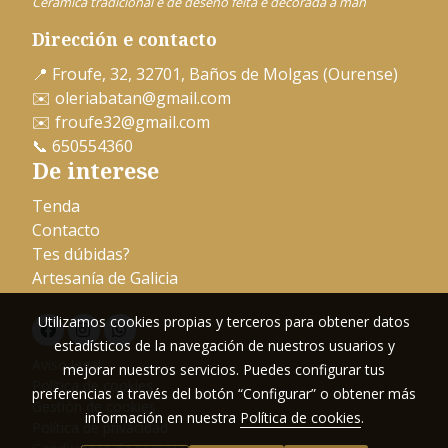
Cerámica tradicional e de deseño feita e decorada a man
Dirección e contacto
📍 Froufe, 32, 32701, Baños de Molgas (Ourense)
✉️
oleriabatan@gmail.com
✉️
froufe32@gmail.com
📞
650554360
De interese
Tenda
Contacto
Tes dúbidas?
Artesanía de Galicia
Utilizamos cookies propias y terceros para obtener datos
estadísticos de la navegación de nuestros usuarios y
Aviso legal
mejorar nuestros servicios. Puedes configurar tus
Política de cookies
preferencias a través del botón “Configurar” o obtener más
Gestión de cookies
información en nuestra
Política de cookies
.
Política de privacidad